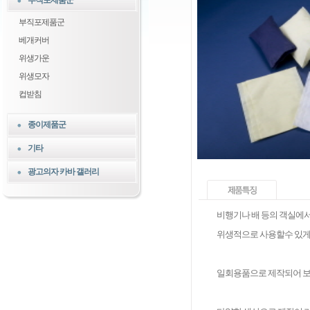
부직포제품군
부직포제품군
베개커버
위생가운
위생모자
컵받침
종이제품군
기타
광고의자 카바 갤러리
비행기나 배 등의 객실에
위생적으로 사용할수 있게
일회용품으로 제작되어 보